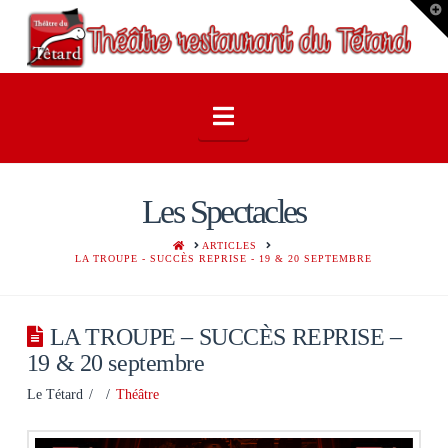
T
t
W
Navigation
Les Spectacles
HOME
ARTICLES
LA TROUPE - SUCCÈS REPRISE - 19 & 20 SEPTEMBRE
LA TROUPE – SUCCÈS REPRISE –
19 & 20 septembre
Le Tétard
Théâtre