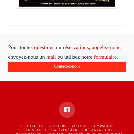
Pour toutes
questions
ou
réservations
,
appelez-nous
,
envoyez-nous un
mail
ou utilisez notre
formulaire
.
Contactez-nous
SPECTACLES
ATELIERS
VISITEZ
COMPAGNIE
EN STAGE !
CAFÉ-THÉÂTRE
RÉSERVATIONS