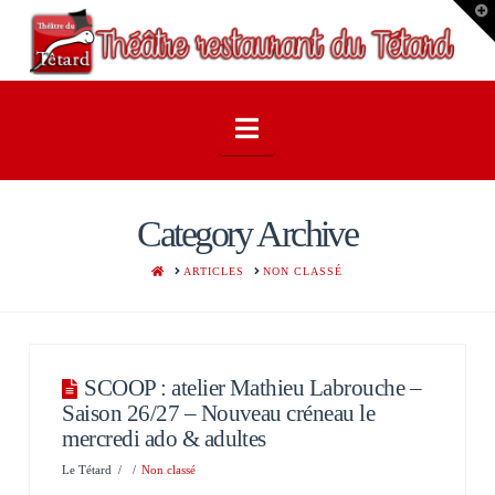
T
t
W
Navigation
Category Archive
HOME
ARTICLES
NON CLASSÉ
SCOOP : atelier Mathieu Labrouche –
Saison 26/27 – Nouveau créneau le
mercredi ado & adultes
Le Tétard
Non classé